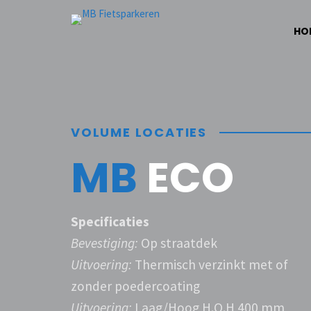
HO
VOLUME LOCATIES
MB
ECO
Specificaties
Bevestiging:
Op straatdek
Uitvoering:
Thermisch verzinkt met of
zonder poedercoating
Uitvoering:
Laag/Hoog H.O.H 400 mm